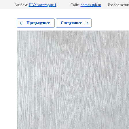
Альбом:
ПВХ категория 1
Сайт:
domas.spb.ru
Изображение
Предыдущее
Следующее