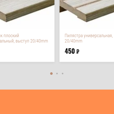
к плоский
Пилястра универсальная,
альный, выступ 20/40mm
20/40mm
450
₽