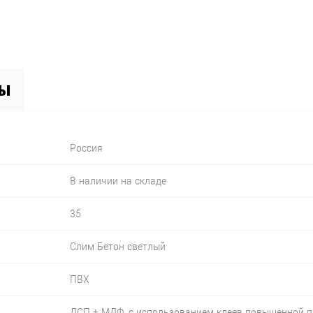
вы
Россия
В наличии на складе
35
Слим Бетон светлый
ПВХ
ДСП + МДФ, с использованием клеев повышенной 