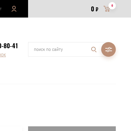
0
0
т
₽
0-80-41
нок