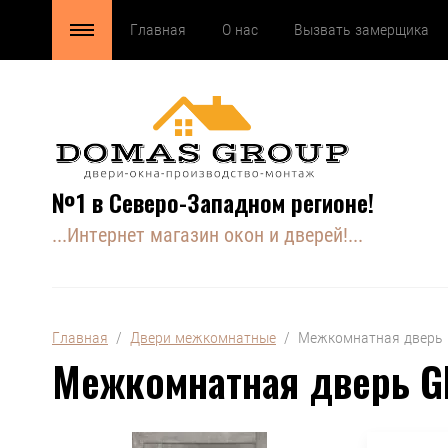
Главная
О нас
Вызвать замерщика
№1 в Северо-Западном регионе!
...Интернет магазин окон и дверей!...
Главная
  /  
Двери межкомнатные
  /  Межкомнатная дверь
Межкомнатная дверь GE