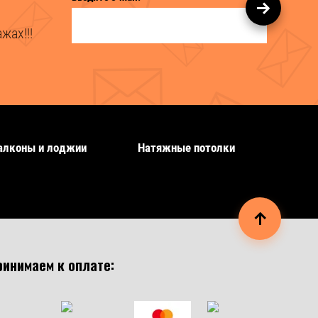
жах!!!
алконы и лоджии
Натяжные потолки
ринимаем к оплате: