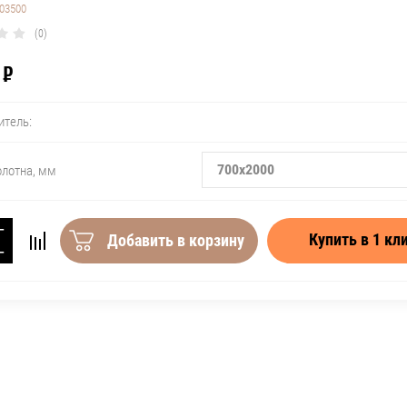
03500
(0)
₽
итель:
700x2000
олотна, мм
+
Купить в 1 кл
Добавить в корзину
−