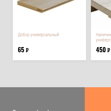
Добор универсальный
Налични
универс
65
450
₽
₽