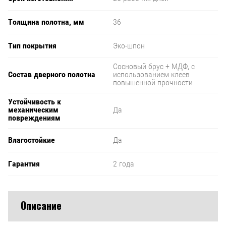
Толщина полотна, мм
36
Тип покрытия
Эко-шпон
Сосновый брус + МДФ, с
Состав дверного полотна
использованием клеев
повышенной прочности
Устойчивость к
механическим
Да
повреждениям
Влагостойкие
Да
Гарантия
2 года
Описание